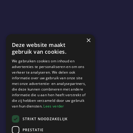
×
Deze website maakt
WAT WE DOEN
gebruik van cookies.
We gebruiken cookies om inhoud en
Quatronic
helpt
organisaties
advertenties te personaliseren en om ons
verkeer te analyseren. We delen ook
van
strategie
naar
operatie.
informatie over uw gebruik van onze site
met onze advertentie- en analysepartners,
Altijd
samen,
in
sterk
die deze kunnen combineren met andere
informatie die u aan hen heeft verstrekt of
samenspel
tussen
business
en
die zij hebben verzameld door uw gebruik
van hun diensten.
Lees verder
IT.
We
maken
processen
STRIKT NOODZAKELIJK
begrijpelijk,
eenvoudig
en
PRESTATIE