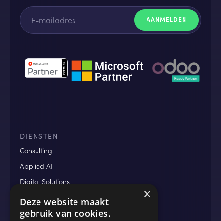
DIENSTEN
Consulting
Applied AI
Digital Solutions
×
Data & Analytics
Deze website maakt
gebruik van cookies.