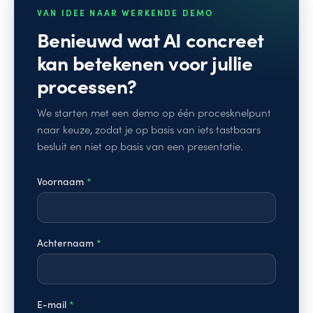
VAN IDEE NAAR WERKENDE DEMO
Benieuwd wat AI concreet
kan betekenen voor jullie
processen?
We starten met een demo op één procesknelpunt
naar keuze, zodat je op basis van iets tastbaars
besluit en niet op basis van een presentatie.
Voornaam
*
Achternaam
*
E-mail
*