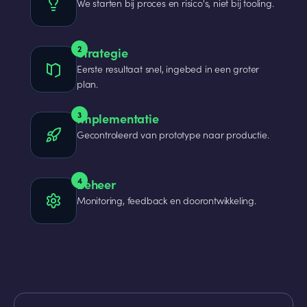
We starten bij proces en risico's, niet bij tooling.
2
Strategie
Eerste resultaat snel, ingebed in een groter
plan.
3
Implementatie
Gecontroleerd van prototype naar productie.
4
Beheer
Monitoring, feedback en doorontwikkeling.