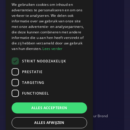
We gebruiken cookies om inhoud en
MEER
advertenties te personaliseren en om ons
verkeer te analyseren. We delen ook
Blog
informatie over uw gebruik van onze site
Cases
met onze advertentie- en analysepartners,
die deze kunnen combineren met andere
Events
informatie die u aan hen heeft verstrekt of
die zij hebben verzameld door uw gebruik
Werken bij
van hun diensten.
Lees verder
Over ons
STRIKT NOODZAKELIJK
Contact
PRESTATIE
TARGETING
ADRES
B.2 Amsterdam
FUNCTIONEEL
John M. Keynesplein 12
ALLES ACCEPTEREN
1066 EP Amsterdam
Privacyverklaring
Website door
Market Your Brand
ALLES AFWIJZEN