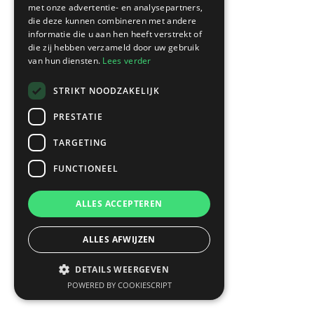
met onze advertentie- en analysepartners,
die deze kunnen combineren met andere
informatie die u aan hen heeft verstrekt of
die zij hebben verzameld door uw gebruik
Having the right course and navigating it as
van hun diensten.
Lees verder
efficiently as possible is crucial for a healthy
company. To guarantee that you are taking the
STRIKT NOODZAKELIJK
right course, it is important to uncover the
1/2/2024
PRESTATIE
wrong assumptions and invisible wastes in
time.
TARGETING
FUNCTIONEEL
ALLES ACCEPTEREN
ALLES AFWIJZEN
DETAILS WEERGEVEN
POWERED BY COOKIESCRIPT