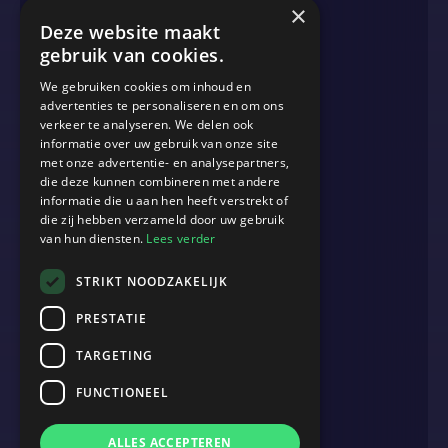
×
Data & Analytics
Deze website maakt
gebruik van cookies.
We gebruiken cookies om inhoud en
MORE
advertenties te personaliseren en om ons
verkeer te analyseren. We delen ook
Blog
informatie over uw gebruik van onze site
Cases
met onze advertentie- en analysepartners,
die deze kunnen combineren met andere
Events
informatie die u aan hen heeft verstrekt of
die zij hebben verzameld door uw gebruik
Werken bij
van hun diensten.
Lees verder
Over ons
STRIKT NOODZAKELIJK
Contact
PRESTATIE
TARGETING
ADDRESS
B.2 Amsterdam
FUNCTIONEEL
John M. Keynes Square 12
ALLES ACCEPTEREN
1066 EP Amsterdam