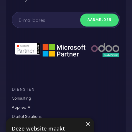
DIENSTEN
Consulting
Applied AI
Digital Solutions
×
Data & Analytics
Deze website maakt