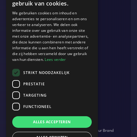
gebruik van cookies.
We gebruiken cookies om inhoud en
MEER
advertenties te personaliseren en om ons
verkeer te analyseren. We delen ook
Blog
informatie over uw gebruik van onze site
Cases
met onze advertentie- en analysepartners,
die deze kunnen combineren met andere
Events
informatie die u aan hen heeft verstrekt of
die zij hebben verzameld door uw gebruik
Werken bij
van hun diensten.
Lees verder
Over ons
STRIKT NOODZAKELIJK
Contact
PRESTATIE
TARGETING
ADRES
B.2 Amsterdam
FUNCTIONEEL
John M. Keynesplein 12
ALLES ACCEPTEREN
1066 EP Amsterdam
Privacyverklaring
Website door
Market Your Brand