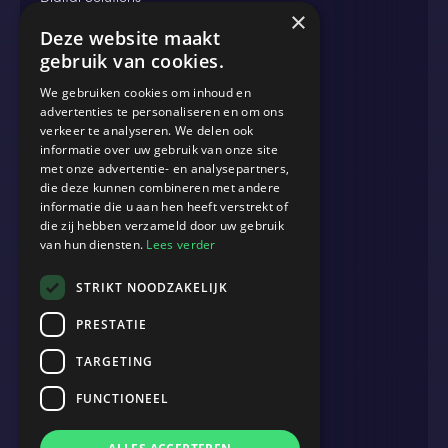
×
Data & Analytics
Deze website maakt
gebruik van cookies.
We gebruiken cookies om inhoud en
MEER
advertenties te personaliseren en om ons
verkeer te analyseren. We delen ook
Blog
informatie over uw gebruik van onze site
Cases
met onze advertentie- en analysepartners,
die deze kunnen combineren met andere
Events
informatie die u aan hen heeft verstrekt of
die zij hebben verzameld door uw gebruik
Werken bij
van hun diensten.
Lees verder
Over ons
STRIKT NOODZAKELIJK
Contact
PRESTATIE
TARGETING
ADRES
B.2 Amsterdam
FUNCTIONEEL
John M. Keynesplein 12